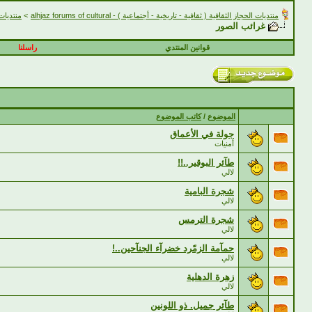
منتديات الحجاز الثقافية ( ثقافية - تاريخية - أجتماعية ) - alhjaz forums of cultural
>
منتديات الحجاز 
غرائب الصور
قوانين المنتدي
راسلنا
الموضوع
/
كاتب الموضوع
جولة في الأعماق
أمنيات
طآئر البوقير..!!
لالي
شجرة البامية
لالي
شجرة الترمس
لالي
حمآمة الزمّرد خضرآء الجنآحين..!
لالي
زهرة الدهلية
لالي
طآئر جميل. ذو اللونين