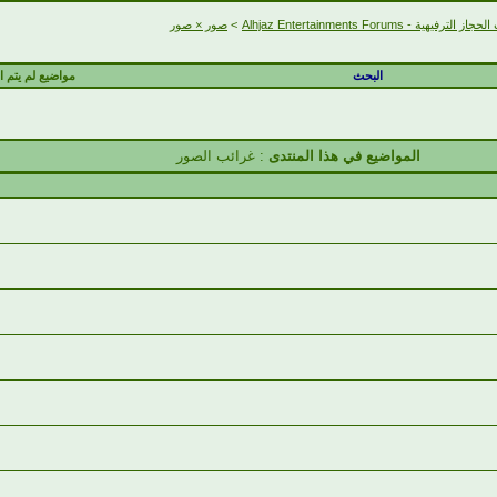
الترفيهية - Alhjaz Entertainments Forums
>
صور × صور
البحث
مواضيع لم يتم ال
المواضيع في هذا المنتدى
: غرائب الصور