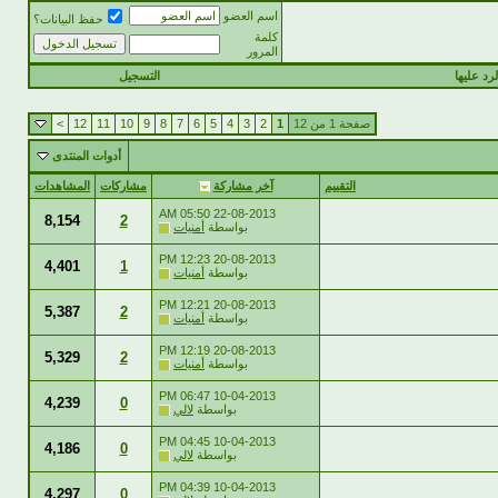
اسم العضو
حفظ البيانات؟
كلمة
المرور
رد عليها
التسجيل
صفحة 1 من 12
1
2
3
4
5
6
7
8
9
10
11
12
>
أدوات المنتدى
التقييم
آخر مشاركة
مشاركات
المشاهدات
05:50 AM
22-08-2013
8,154
2
بواسطة
أمنيات
12:23 PM
20-08-2013
4,401
1
بواسطة
أمنيات
12:21 PM
20-08-2013
5,387
2
بواسطة
أمنيات
12:19 PM
20-08-2013
5,329
2
بواسطة
أمنيات
06:47 PM
10-04-2013
4,239
0
بواسطة
لالي
04:45 PM
10-04-2013
4,186
0
بواسطة
لالي
04:39 PM
10-04-2013
4,297
0