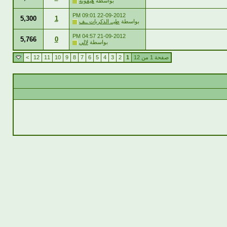
بواسطة
هيفونه
09:01 PM
22-09-2012
5,300
1
بواسطة
طيــ الذكريات ــف
04:57 PM
21-09-2012
5,766
0
بواسطة
لالي
صفحة 1 من 12
1
2
3
4
5
6
7
8
9
10
11
12
>