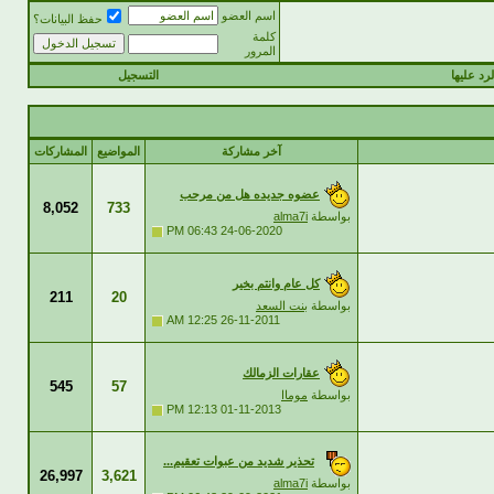
اسم العضو
حفظ البيانات؟
كلمة
المرور
رد عليها
التسجيل
آخر مشاركة
المواضيع
المشاركات
عضوه جديده هل من مرحب
8,052
733
بواسطة
alma7i
06:43 PM
24-06-2020
كل عام وانتم بخير
211
20
بواسطة
بنت السعد
12:25 AM
26-11-2011
عقارات الزمالك
545
57
بواسطة
موماا
12:13 PM
01-11-2013
تحذير شديد من عبوات تعقيم...
26,997
3,621
بواسطة
alma7i