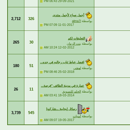
06:43 PM
29-09-2021
أجمل صباح لأجمل منتدى
2,712
326
بواسطة
alma7i
07:09 PM
11-01-2017
التعليقات لكم
265
30
بواسطة
بنت الزمان
10:24 AM
12-02-2012
افضل خياط ثياب رجاليه في جده...
180
51
بواسطة
لهفتي
08:46 PM
25-02-2018
عمارة في مدينة الطائف "فرصة...
26
11
بواسطة
الحلم للتسويق
03:41 AM
18-03-2014
رسائل إيجابية ...شاركونا
3,739
545
بواسطة
أمنيات
09:07 AM
19-05-2017