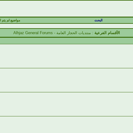
البحث
مواضيع لم يتم ال
الأقسام الفرعية
: منتديات الحجاز العامة - Alhjaz General Forums