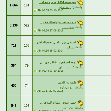
صور غريبه 2014 , صور مضحكه...
1,664
191
بواسطة
كيـ إنسانة ـان
03:35 PM
03-10-2013
خدمة استئجار سيارات للمعاقين...
3,136
522
بواسطة
سحر علي
05:16 PM
27-08-2016
الشاطئ مول ، احلى مجمع الشاطئ...
711
103
بواسطة
أمنيات
04:56 AM
15-01-2014
روعه الاسكندريه 2014 , صور من...
364
79
بواسطة
كيـ إنسانة ـان
02:44 PM
03-10-2013
طبيعه بلاد الصين
450
74
بواسطة
دلع شرقآآوي
11:17 AM
29-09-2013
خدمة استئجار سيارات للمعاقين...
547
108
بواسطة
سحر علي
05:16 PM
27-08-2016