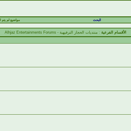
البحث
مواضيع لم يتم ال
الأقسام الفرعية
: منتديات الحجاز الترفيهية - Alhjaz Entertainments Forums