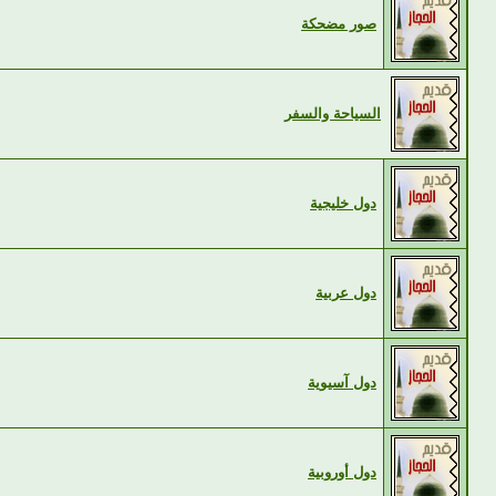
صور مضحكة
السياحة والسفر
دول خليجية
دول عربية
دول آسيوية
دول أوروبية