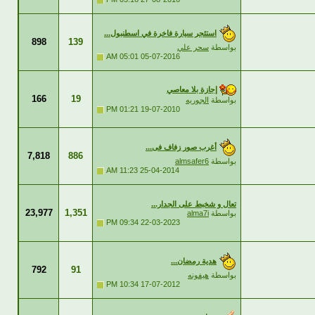
استئجر سيارة فاخرة في اسطنبول...
898
139
بواسطة
سحر علي
05:01 AM
05-07-2016
إجازة بلا معاصي
166
19
بواسطة
الجوريه
01:21 PM
19-07-2010
أغرب صور زفاف فى...
7,818
886
بواسطة
almsafer6
11:23 AM
25-04-2014
تعال و شخبط على الجدار...
23,977
1,351
بواسطة
alma7i
09:34 PM
22-03-2023
هدية رمضان...
792
91
بواسطة
هيفونه
10:34 PM
17-07-2012