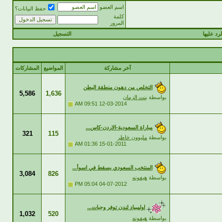
اسم العضو
حفظ البيانات؟
كلمة
المرور
رد عليها
التسجيل
آخر مشاركة
المواضيع
المشاركات
التخلص من دهون منطقة البطن
5,586
1,636
بواسطة
بنت الزمان
09:51 AM
12-03-2014
مباراة السعودية-الاردن-كاس...
321
115
بواسطة
مليوون خاطر
01:36 AM
15-01-2011
المنتخب السعودي يسقط في اسوأ...
3,084
826
بواسطة
هيفونه
05:04 PM
04-07-2012
اولمبياد لندن توفر وجبات...
1,032
520
بواسطة
هيفونه