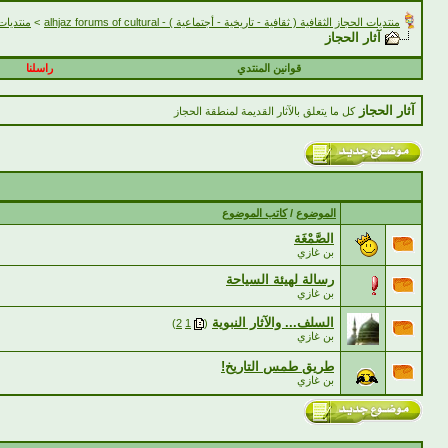
منتديات الحجاز الثقافية ( ثقافية - تاريخية - أجتماعية ) - alhjaz forums of cultural
>
منتديات منطق
آثار الحجاز
قوانين المنتدي
راسلنا
آثار الحجاز
كل ما يتعلق بالآثار القديمة لمنطقة الحجاز
الموضوع
/
كاتب الموضوع
الصَّمْغَة
بن غازي
رسالة لهيئة السياحة
بن غازي
السلف... والآثار النبوية
‏
)
2
1
(
بن غازي
طريق طمس التاريخ!
بن غازي