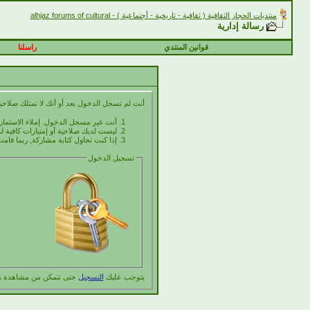
منتديات الحجاز الثقافية ( ثقافية - تاريخية - أجتماعية ) - alhjaz forums of cultural
رسالة إدارية
قوانين المنتدي
راسلنا
أنت لم تسجل الدخول بعد أو أنك لا تمتلك صلاحية
أنت غير مسجل الدخول. إملاء الاستما
ليست لديك صلاحية أو إمتيازات كافية
إذا كنت تحاول كتابة مشاركة, ربما قامت
تسجيل الدخول
يتوجب عليك
التسجيل
حتى تتمكن من مشاهدة ه