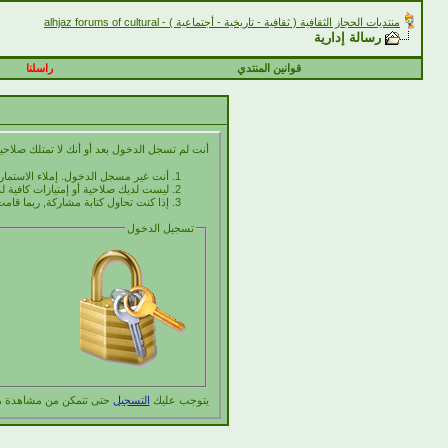
منتديات الحجاز الثقافية ( ثقافية - تاريخية - أجتماعية ) - alhjaz forums of cultural
رسالة إدارية
قوانين المنتدي
راسلنا
أنت لم تسجل الدخول بعد أو أنك لا تمتلك صلاحية
أنت غير مسجل الدخول. إملاء الاستما
ليست لديك صلاحية أو إمتيازات كافية
إذا كنت تحاول كتابة مشاركة, ربما قامت
تسجيل الدخول
يتوجب عليك
التسجيل
حتى تتمكن من مشاهدة ه