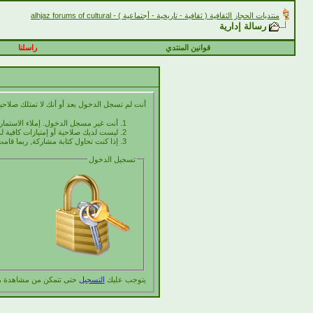
منتديات الحجاز الثقافية ( ثقافية - تاريخية - أجتماعية ) - alhjaz forums of cultural
رسالة إدارية
قوانين المنتدي
راسلنا
أنت لم تسجل الدخول بعد أو أنك لا تمتلك صلاحية
أنت غير مسجل الدخول. إملاء الاستما
ليست لديك صلاحية أو إمتيازات كافية
إذا كنت تحاول كتابة مشاركة, ربما قامت
تسجيل الدخول
يتوجب عليك
التسجيل
حتى تتمكن من مشاهدة ه