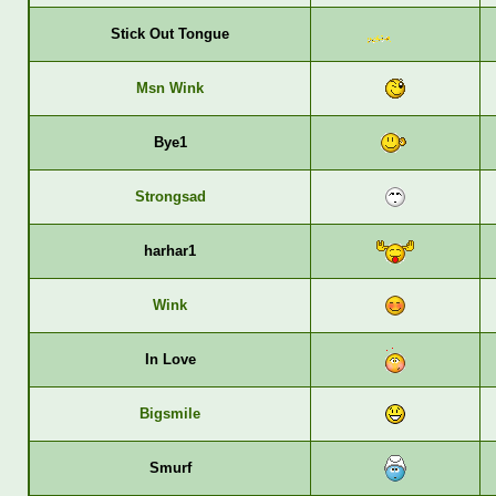
Stick Out Tongue
Msn Wink
Bye1
Strongsad
harhar1
Wink
In Love
Bigsmile
Smurf