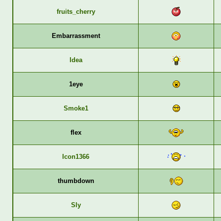
fruits_cherry
Embarrassment
Idea
1eye
Smoke1
flex
Icon1366
thumbdown
Sly