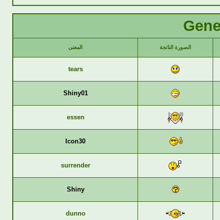
Gene
الصورة الناتجة
المعنى
tears
Shiny01
essen
Icon30
surrender
Shiny
dunno