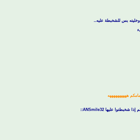
وخليته بس للشخبطة عليه..
ء
مامكم ههههههههههه
بطتوا عليها ANSmile32::