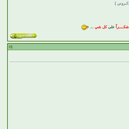
ذكـروني }
شكــــراً
على
كل شي
...
3
#