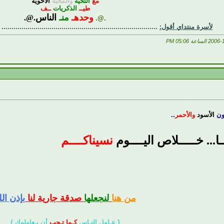
مع
التحية
والمحبة
الأخوية
طيــ
الذكريات
ــف
وحدهـ
منـ
الناس
.@.
.@.
لأسرة منتداي أقول:
..............................................................................
05:06 PM
لون
الأسود
والأحمر
..
ـا... خـــــلاص اليــــوم
نسيناكــــم
من هنا
لنجعلها
صدقة جارية لنا
بإذن الل
{ عـامل النـاس
كـما تـحب
أن يـعاملوك }