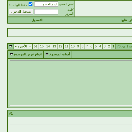
اسم العضو
حفظ البيانات؟
كلمة
المرور
رد عليها
التسجيل
من 76
1
2
3
4
5
6
7
8
9
10
11
12
13
14
15
51
>
الأخيرة
»
أدوات الموضوع
انواع عرض الموضوع
1
#