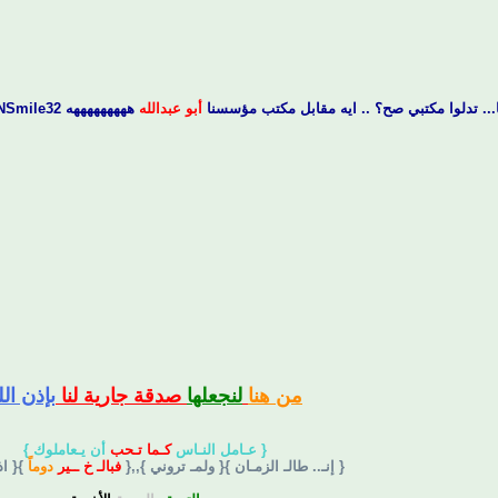
ا... تدلوا مكتبي صح؟ .. ايه مقابل مكتب مؤسسنا
أبو عبدالله
هههههههههه ANSmile32::
من هنا
لنجعلها
صدقة جارية لنا
بإذن الل
{ عـامل النـاس
كـما تـحب
أن يـعاملوك }
{ إنـ.. طالـ الزمـان }{ ولمـ تروني },,{
فبالـ خ ــير
دوماً
}{ ا