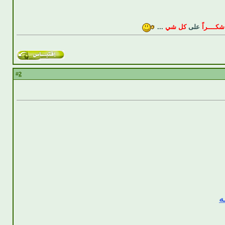
شكــــراً
على
كل شي
...
2
#
ه