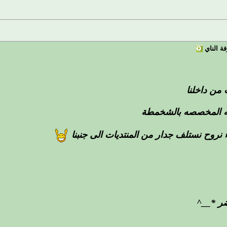
ة الناي
من داخلنا
حه المخصصه بالشخمطة
ء نروح نستلف جدار من المنتديات الى جنبنا
ر *__^