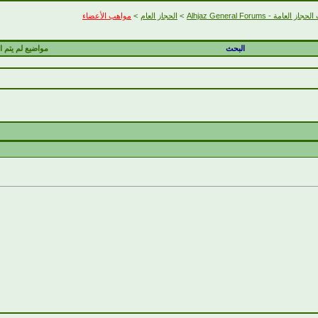
 العامة - Alhjaz General Forums
>
الحجاز العام
>
مواهب الأعضاء
البحث
مواضيع لم يتم ال