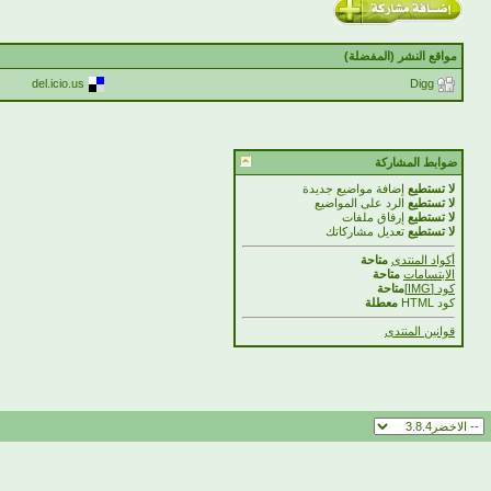
مواقع النشر (المفضلة)
del.icio.us
Digg
ضوابط المشاركة
لا تستطيع
إضافة مواضيع جديدة
لا تستطيع
الرد على المواضيع
لا تستطيع
إرفاق ملفات
لا تستطيع
تعديل مشاركاتك
أكواد المنتدى
متاحة
الابتسامات
متاحة
كود [IMG]
متاحة
كود HTML
معطلة
قوانين المنتدى