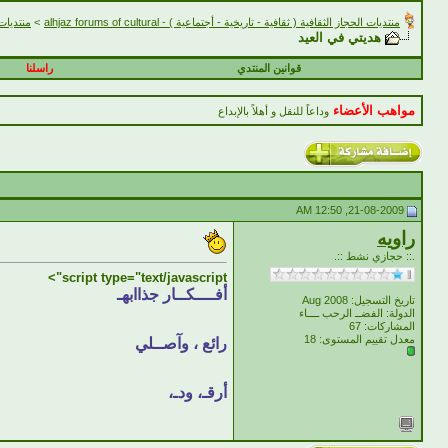
منتديات الحجاز الثقافية ( ثقافية - تاريخية - أجتماعية ) - alhjaz forums of cultural
>
منتديات الحجاز
هديتي في العيد
قوانين المنتدي
راسلنا
مواهب الأعضاء
وداعاً للنقل و أهلاً بالإبداع
21-08-2009, 12:50 AM
راويه
.:: حجازي نشط ::.
script type="text/javascript">
أفــــكــار جذاابهـ
تاريخ التسجيل: Aug 2008
الدولة: الفضــ الرحب ــــاء
المشاركات: 67
معدل تقييم المستوى:
18
رائع ، وآصــلي
أرقـ، ودـ،