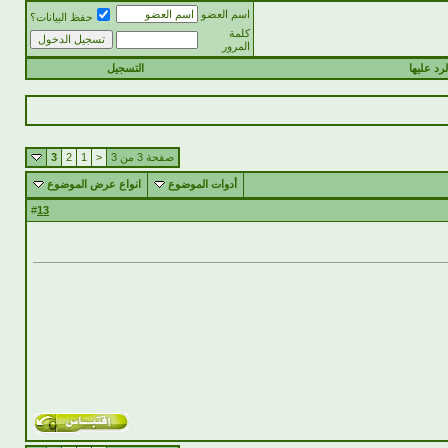
اسم العضو
حفظ البيانات؟
كلمة
المرور
رد عليها
التسجيل
صفحة 3 من 3
<
1
2
3
أدوات الموضوع
انواع عرض الموضوع
13
#