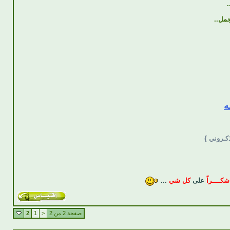
.
جمل..
ه
ذكـروني }
شكــــراً
على
كل شي
...
صفحة 2 من 2
<
1
2