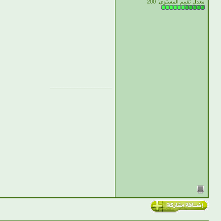
معدل تقييم المستوى:
200
__________________