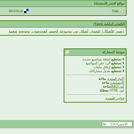
مواقع النشر (المفضلة)
del.icio.us
Digg
الكلمات الدليلية (Tags)
(بصور
,
للأشكال)
,
للتحميل
,
أشكال
,
من
,
موسوعة
,
الجسم
,
الفوتوشوب
,
توضيحية
,
ضخمة
ضوابط المشاركة
لا تستطيع
إضافة مواضيع جديدة
لا تستطيع
الرد على المواضيع
لا تستطيع
إرفاق ملفات
لا تستطيع
تعديل مشاركاتك
أكواد المنتدى
متاحة
الابتسامات
متاحة
كود [IMG]
متاحة
كود HTML
معطلة
قوانين المنتدى