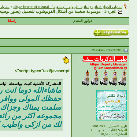
منتديات الحجاز الثقافية ( ثقافية - تاريخية - أجتماعية ) - alhjaz forums of cultural
>
منتديات الحجاز 
الجزء 3 - موسوعة ضخمة من أشكال الفوتوشوب للتحميل (بصور توضيحية للأشكال)
قوانين المنتدي
راسلنا
09-03-2010, 04:46 PM
طيــ الذكريات ــف
Alhjaz Deputy Manager
ღ Om Mohammed ღ
script type="text/javascript">
المشاركة الأصلية كتبت بواسطة اليا
ماشاءالله دوما انت ر
حفظك المولى ووافر 
سلمت يمناك وجزاك الل
مجموعه اكثر من رائع
لك من ازكى واطيب ال
تاريخ التسجيل: Mar 2006
الدولة: الغاليـــ بــلادي ـــــة
المشاركات: 10,512