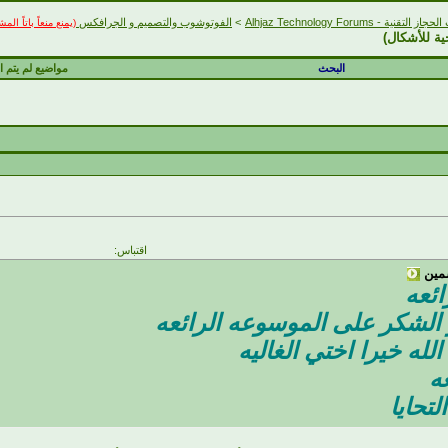
التقنية - Alhjaz Technology Forums
>
الفوتوشوب والتصميم و الجرافكس
(يمنع منعاً باتاً ال
البحث
مواضيع لم يتم ال
اقتباس:
سمين
ائعه
الشكر على الموسوعه الرائعه
ه خيرا اختي الغاليه
ه
تحايا