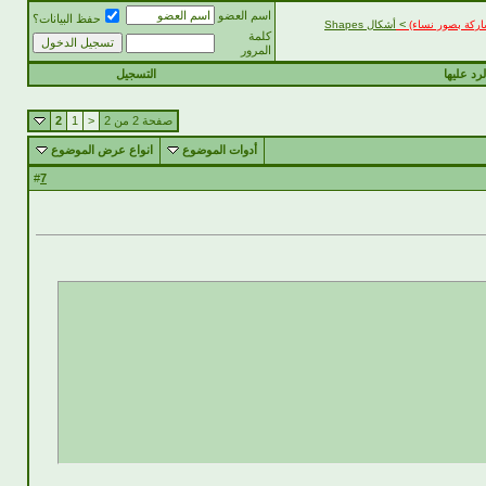
اسم العضو
حفظ البيانات؟
>
مشاركة بصور نساء)
أشكال Shapes
كلمة
المرور
رد عليها
التسجيل
صفحة 2 من 2
<
1
2
أدوات الموضوع
انواع عرض الموضوع
7
#