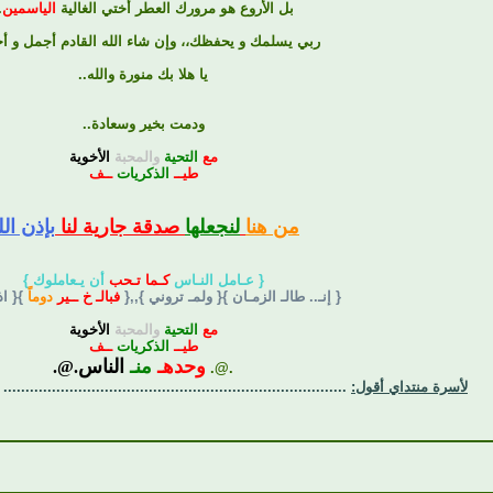
بل الأروع هو مرورك العطر أختي الغالية
الياسمين
.
ربي يسلمك و يحفظك،، وإن شاء الله القادم أجمل و أ
يا هلا بك منورة والله..
ودمت بخير وسعادة..
مع
التحية
والمحبة
الأخوية
طيــ
الذكريات
ــف
من هنا
لنجعلها
صدقة جارية لنا
بإذن الل
{ عـامل النـاس
كـما تـحب
أن يـعاملوك }
{ إنـ.. طالـ الزمـان }{ ولمـ تروني },,{
فبالـ خ ــير
دوماً
}{ ا
مع
التحية
والمحبة
الأخوية
طيــ
الذكريات
ــف
وحدهـ
منـ
الناس
.@.
.@.
لأسرة منتداي أقول:
..............................................................................