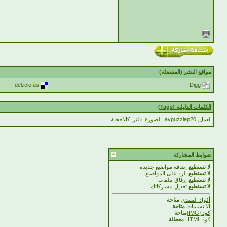
مواقع النشر (المفضلة)
del.icio.us
Digg
الكلمات الدليلية (Tags)
لعمل
,
avpuzzlep20
,
الصورة
,
فلتر
,
كالأحجية
ضوابط المشاركة
لا تستطيع
إضافة مواضيع جديدة
لا تستطيع
الرد على المواضيع
لا تستطيع
إرفاق ملفات
لا تستطيع
تعديل مشاركاتك
أكواد المنتدى
متاحة
الابتسامات
متاحة
كود [IMG]
متاحة
كود HTML
معطلة