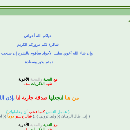
حياكم الله أخواني
شاكرة لكم مروركم الكريم
وإن شاء الله أخوي سليل الأجواد سأقوم بالشرح إن سنحت 
دمتم بخير وسعادة..
مع
التحية
والمحبة
الأخوية
طيــ
الذكريات
ــف
من هنا
لنجعلها
صدقة جارية لنا
بإذن الل
{ عـامل النـاس
كـما تـحب
أن يـعاملوك }
{ إنـ.. طالـ الزمـان }{ ولمـ تروني },,{
فبالـ خ ــير
دوماً
}{ ا
مع
التحية
والمحبة
الأخوية
طيــ
الذكريات
ــف