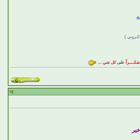
ه
ذكـروني }
شكــــراً
على
كل شي
...
2
#
خير