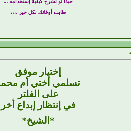
حبذا لو تشرح كيفية إستخدامه ...
طابت أوقاتك بكل خير ،،،،
إختيار موفق
تسلمي أختي أم محمد
على الفلتر
في إنتظار إبداع أخر
*الشيخ*