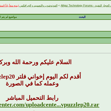
التقنية - Alhjaz Technology Forums
>
الفوتوشوب والتصميم و الجرافكس
(يمنع منعاً باتاً ال
البحث
مواضيع لم يتم ال
السلام عليكم ورحمة الله وبركا
أقدم لكم اليوم إخواني فلتر avpuzzlep20
وعمله كما في الصورة
رابط التحميل المباشر
w-enter.com/uploadcente...vpuzzlep20.rar