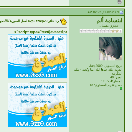
11-02-2009, 02:22 AM
ابتسامة ألم
رد: فلتر avpuzzlep20 لعمل الصورة كالأحجية
.:: حجازي نشط ::.
script type="text/javascript">
تاريخ التسجيل: Jan 2009
الدولة: بلاد حباها الله أمنا وكعبة - مكة
المكرمة
العمر: 40
__________________
المشاركات: 115
معدل تقييم المستوى:
18