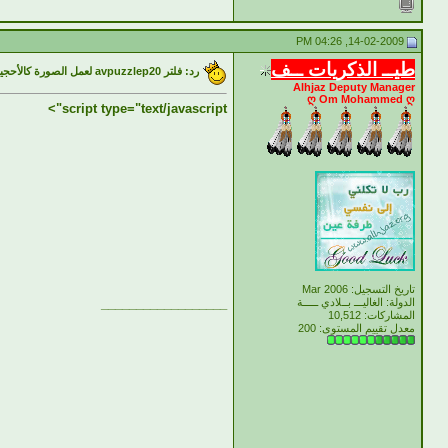
14-02-2009, 04:26 PM
طيــ الذكريات ــف
رد: فلتر avpuzzlep20 لعمل الصورة كالأحجية
Alhjaz Deputy Manager
ღ Om Mohammed ღ
script type="text/javascript">
تاريخ التسجيل: Mar 2006
__________________
الدولة: الغاليـــ بــلادي ـــــة
المشاركات: 10,512
معدل تقييم المستوى:
200