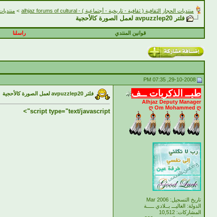
منتديات الحجاز الثقافية ( ثقافية - تاريخية - أجتماعية ) - alhjaz forums of cultural
>
منتديات الحجاز 
فلتر avpuzzlep20 لعمل الصورة كالأحجية
قوانين المنتدي
راسلنا
29-10-2008, 07:35 PM
طيــ الذكريات ــف
فلتر avpuzzlep20 لعمل الصورة كالأحجية
Alhjaz Deputy Manager
ღ Om Mohammed ღ
script type="text/javascript">
تاريخ التسجيل: Mar 2006
الدولة: الغاليـــ بــلادي ـــــة
المشاركات: 10,512