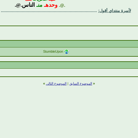
وحدهـ
منـ
الناس
.@.
.@.
لأسرة منتداي أقول:
..............................................................................
StumbleUpon
«
الموضوع السابق
|
الموضوع التالي
»