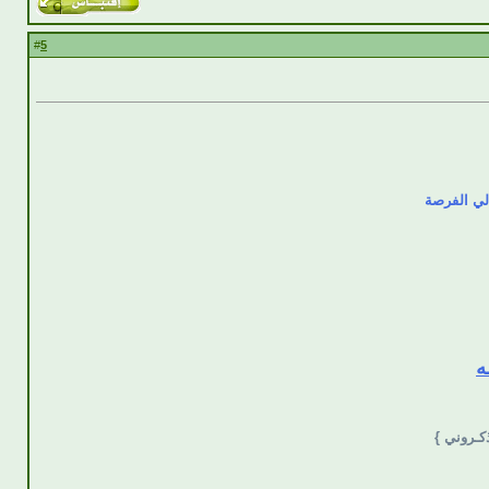
5
#
لي الفرصة
ه
ذكـروني }