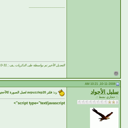
__________________
التعديل الأخير تم بواسطة طيــ الذكريات ــف ; 31-10-2008 الساعة
10-11-2008, 10:21 AM
سليل الأجواد
رد: فلتر avpuzzlep20 لعمل الصورة كالأحجية
.:: حجازي نشط ::.
script type="text/javascript">