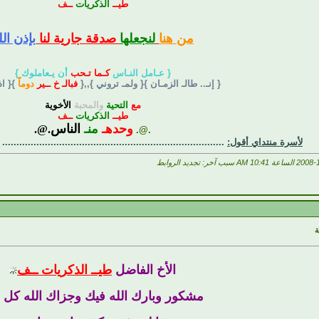
طيــ
الذكريات
ــف
من هنا
لنجعلها
صدقة جارية لنا
بإذن الل
{ عـامل النـاس
كـما تـحب
أن يـعاملوك }
{ إنـ.. طالـ الزمـان }{ ولمـ تروني },,{
فبالـ خ ــير
دوماً
}{ ا
مع
التحية
والمحبة
الأخوية
طيــ
الذكريات
ــف
وحدهـ
منـ
الناس
.@.
.@.
لأسرة منتداي أقول:
..............................................................................
10:41 AM
سبب آخر: تجديد الروابط
الأخ الفاضل
طيــ الذكريات ــف
مشكور وبارك الله فيك وجزاك الله كل 