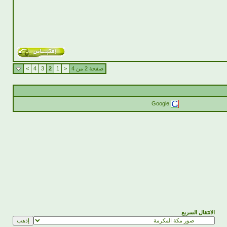
صفحة 2 من 4
<
1
2
3
4
>
Google
الانتقال السريع