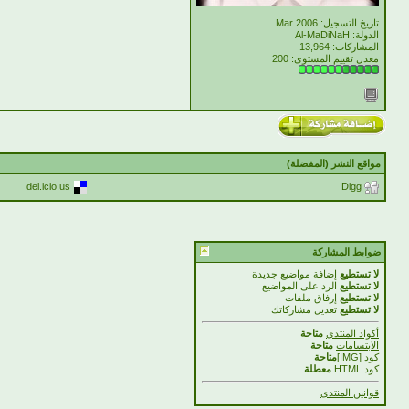
تاريخ التسجيل: Mar 2006
الدولة: Al-MaDiNaH
المشاركات: 13,964
معدل تقييم المستوى:
200
مواقع النشر (المفضلة)
del.icio.us
Digg
ضوابط المشاركة
لا تستطيع
إضافة مواضيع جديدة
لا تستطيع
الرد على المواضيع
لا تستطيع
إرفاق ملفات
لا تستطيع
تعديل مشاركاتك
أكواد المنتدى
متاحة
الابتسامات
متاحة
كود [IMG]
متاحة
كود HTML
معطلة
قوانين المنتدى