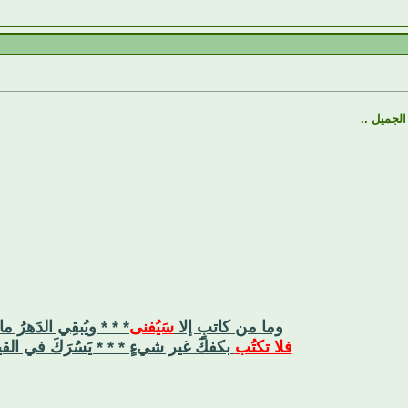
الجميل ..
وما من كاتبٍ إلا
سَيُفنى
* * * ويُبقِي الدَهرُ ما
فلا تكتُب
بكفكَ غير شيءٍ * * * يَسُرَكَ في القي