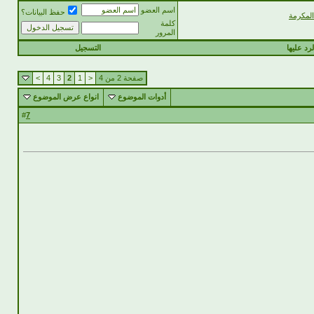
اسم العضو
حفظ البيانات؟
لمكرمة
كلمة
المرور
رد عليها
التسجيل
صفحة 2 من 4
<
1
2
3
4
>
أدوات الموضوع
انواع عرض الموضوع
7
#