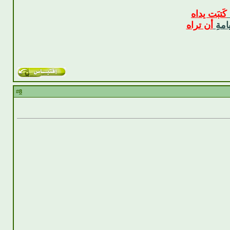
كَتبَت يداه
امةِ
أن تراه
8
#