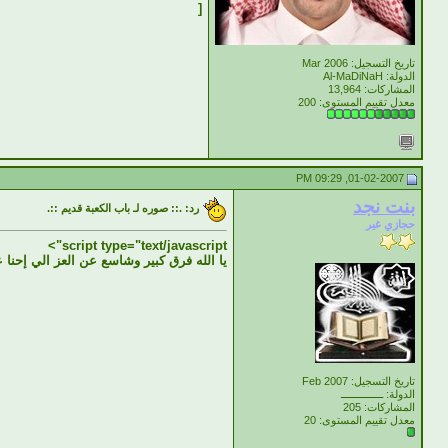
[
تاريخ التسجيل: Mar 2006
الدولة: Al-MaDiNaH
المشاركات: 13,964
معدل تقييم المستوى:
200
01-02-2007, 09:29 PM
بنت نجد
رد: .:: صوره لـ باب الكعبة قديم ::.
حجازي غير
script type="text/javascript">
يا الله فرق كبير وشاسع عن العز الي إحنا ع
تاريخ التسجيل: Feb 2007
الدولة: ــــــــــــــ
المشاركات: 205
معدل تقييم المستوى:
20