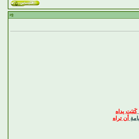
9
#
كَتبَت يداه
امةِ
أن تراه