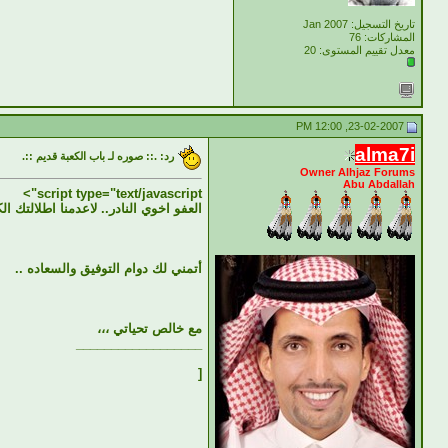
تاريخ التسجيل: Jan 2007
المشاركات: 76
معدل تقييم المستوى:
20
23-02-2007, 12:00 PM
alma7i
رد: .:: صوره لـ باب الكعبة قديم ::.
Owner Alhjaz Forums
Abu Abdallah
script type="text/javascript">
العفو اخوي النادر.. لاعدمنا اطلالتك الك
أتمني لك دوام التوفيق والسعاده ..
مع خالص تحياتي ،،،
__________________
[