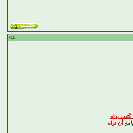
12
#
كَتبَت يداه
امةِ
أن تراه