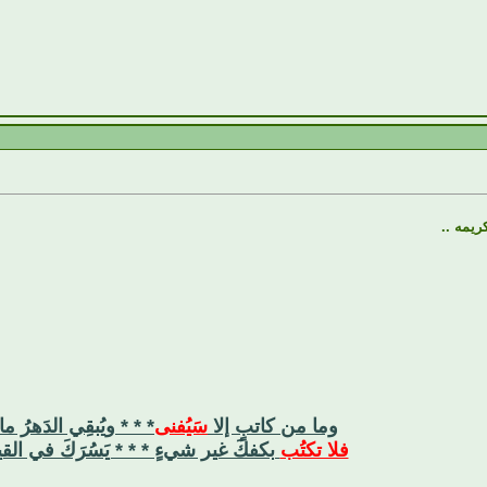
ريمه ..
وما من كاتبٍ إلا
سَيُفنى
* * * ويُبقِي الدَهرُ ما
فلا تكتُب
بكفكَ غير شيءٍ * * * يَسُرَكَ في القي