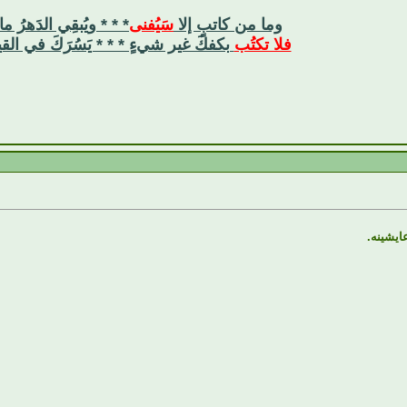
وما من كاتبٍ إلا
سَيُفنى
* * * ويُبقِي الدَهرُ ما
فلا تكتُب
بكفكَ غير شيءٍ * * * يَسُرَكَ في القي
ايشينه.