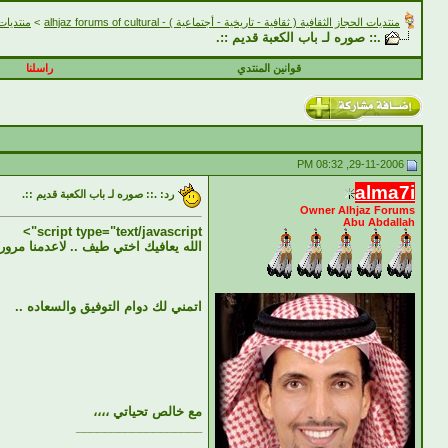
منتديات الحجاز الثقافية ( ثقافية - تاريخية - أجتماعية ) - alhjaz forums of cultural
>
منتديات منطق
.:: صوره لـ باب الكعبة قديم ::.
قوانين المنتدي
راسلنا
29-11-2006, 08:32 PM
alma7i
رد: .:: صوره لـ باب الكعبة قديم ::.
Owner Alhjaz Forums
Abu Abdallah
script type="text/javascript">
الله يعافيك اختي طيف .. لاعدمنا مرور
اتمني لك دوام التوفيق والسعاده ..
مع خالص تحياتي ،،،،
__________________