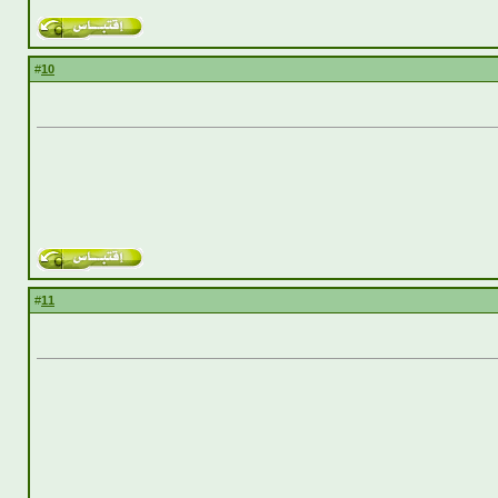
10
#
11
#