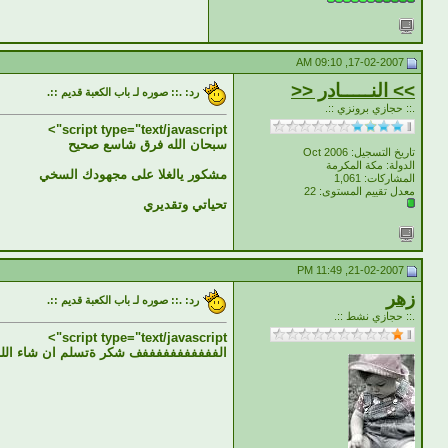
17-02-2007, 09:10 AM
>> النـــــادر <<
رد: .:: صوره لـ باب الكعبة قديم ::.
.:: حجازي برونزي ::.
script type="text/javascript">
سبحان الله فرق شاسع صحيح
تاريخ التسجيل: Oct 2006
الدولة: مكة المكرمة
مشكور يالغلا على مجهودك السخي
المشاركات: 1,061
معدل تقييم المستوى:
22
تحياتي وتقديري
21-02-2007, 11:49 PM
زهر
رد: .:: صوره لـ باب الكعبة قديم ::.
.:: حجازي نشط ::.
script type="text/javascript">
الفففففففففففف شكر ةتسلم ان شاء الله