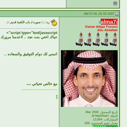
02-02-2007, 07:45 AM
alma7i
رد: .:: صوره لـ باب الكعبة قديم ::.
Owner Alhjaz Forums
Abu Abdallah
script type="text/javascript">
حياك اختي بنت نجد .. لاعدمنا مرورك 
اتمني لك دوام التوفيق والسعاده ..
مع خالص تحياتي ،،،،
__________________
[
تاريخ التسجيل: Mar 2006
الدولة: Al-MaDiNaH
المشاركات: 13,964
معدل تقييم المستوى:
200