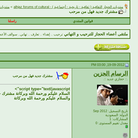
منتديات الحجاز الثقافية ( ثقافية - تاريخية - أجتماعية ) - alhjaz forums of cultural
>
منتديات الحجاز
مشترك جديد فهل من مرحب
قوانين المنتدي
راسلنا
ملتقى أعضاء الحجاز للترحيب و التهاني
ترحيب .. إهداء .. تعارف .. تهاني.. سوالف الأعض
19-09-2012, 03:00 PM
الرسام الحزين
مشترك جديد فهل من مرحب
.:: حجازي جديد ::.
script type="text/javascript">
السلام عليكم ورحمة الله وبركاتة مشترك
والسلام عليكم ورحمة الله وبركاتة
تاريخ التسجيل: Sep 2012
الدولة: السعودية
المشاركات: 1
معدل تقييم المستوى:
0