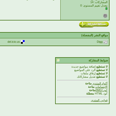
المشاركات: 14
معدل تقييم المستوى:
0
مواقع النشر (المفضلة)
del.icio.us
Digg
ضوابط المشاركة
لا تستطيع
إضافة مواضيع جديدة
لا تستطيع
الرد على المواضيع
لا تستطيع
إرفاق ملفات
لا تستطيع
تعديل مشاركاتك
أكواد المنتدى
متاحة
الابتسامات
متاحة
كود [IMG]
متاحة
كود HTML
معطلة
قوانين المنتدى