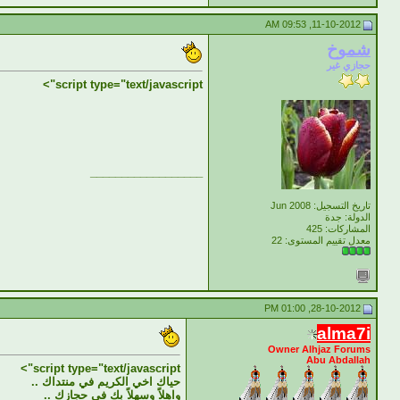
11-10-2012, 09:53 AM
شموخ
حجازي غير
script type="text/javascript">
__________________
تاريخ التسجيل: Jun 2008
الدولة: جدة
المشاركات: 425
معدل تقييم المستوى:
22
28-10-2012, 01:00 PM
alma7i
Owner Alhjaz Forums
Abu Abdallah
script type="text/javascript">
حياك اخي الكريم في منتداك ..
واهلاً وسهلاً بك في حجازك ..