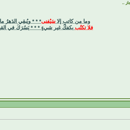
ز ..
وما من كاتبٍ إلا
سَيُفنى
* * * ويُبقِي الدَهرُ ما
فلا تكتُب
بكفكَ غير شيءٍ * * * يَسُرَكَ في القي