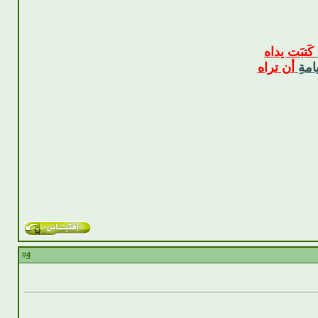
كَتبَت يداه
امةِ
أن تراه
4
#