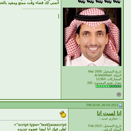
اتمنى لك قضاء وقت ممتع ومفيد بالحجا
__________________
[
تاريخ التسجيل: Mar 2006
الدولة: Al-MaDiNaH
المشاركات: 13,964
معدل تقييم المستوى:
200
06-03-2013, 02:00 PM
انا لست انا
.:: حجازي جديد ::.
script type="text/javascript">
تاريخ التسجيل: Feb 2013
اهلن فيك انا ايضا عضوه جديده
الدولة: الرياض